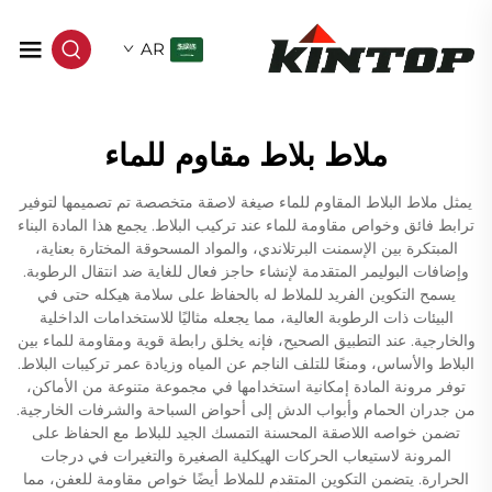
AR
ملاط بلاط مقاوم للماء
يمثل ملاط البلاط المقاوم للماء صيغة لاصقة متخصصة تم تصميمها لتوفير
ترابط فائق وخواص مقاومة للماء عند تركيب البلاط. يجمع هذا المادة البناء
المبتكرة بين الإسمنت البرتلاندي، والمواد المسحوقة المختارة بعناية،
وإضافات البوليمر المتقدمة لإنشاء حاجز فعال للغاية ضد انتقال الرطوبة.
يسمح التكوين الفريد للملاط له بالحفاظ على سلامة هيكله حتى في
البيئات ذات الرطوبة العالية، مما يجعله مثاليًا للاستخدامات الداخلية
والخارجية. عند التطبيق الصحيح، فإنه يخلق رابطة قوية ومقاومة للماء بين
البلاط والأساس، ومنعًا للتلف الناجم عن المياه وزيادة عمر تركيبات البلاط.
توفر مرونة المادة إمكانية استخدامها في مجموعة متنوعة من الأماكن،
من جدران الحمام وأبواب الدش إلى أحواض السباحة والشرفات الخارجية.
تضمن خواصه اللاصقة المحسنة التمسك الجيد للبلاط مع الحفاظ على
المرونة لاستيعاب الحركات الهيكلية الصغيرة والتغيرات في درجات
الحرارة. يتضمن التكوين المتقدم للملاط أيضًا خواص مقاومة للعفن، مما