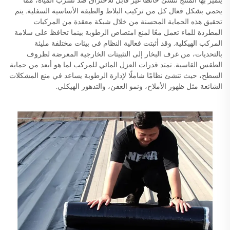
يتميز بها المنتج تنشئ حائطًا غير قابل للاختراق ضد تسرب المياه، مما
يحمي بشكل فعال كل من تركيب البلاط والطبقة الأساسية السفلية. يتم
تحقيق هذه الحماية المحسنة من خلال شبكة معقدة من المركبات
المطردة للماء تعمل معًا لمنع امتصاص الرطوبة بينما تحافظ على سلامة
المركب الهيكلية. وقد أثبتت فعالية النظام في بيئات مختلفة مليئة
بالتحديات، من غرف البخار إلى التثبيتات الخارجية المعرضة لظروف
الطقس القاسية. تمتد قدرات العزل المائي للمركب لما هو أبعد من حماية
السطح، حيث تنشئ نظامًا شاملًا لإدارة الرطوبة يساعد في منع المشكلات
الشائعة مثل ظهور الأملاح، ونمو العفن، والتدهور الهيكلي.