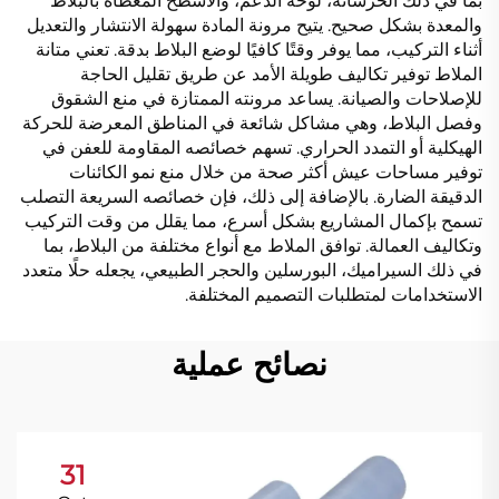
بما في ذلك الخرسانة، لوحة الدعم، والأسطح المغطاة بالبلاط
والمعدة بشكل صحيح. يتيح مرونة المادة سهولة الانتشار والتعديل
أثناء التركيب، مما يوفر وقتًا كافيًا لوضع البلاط بدقة. تعني متانة
الملاط توفير تكاليف طويلة الأمد عن طريق تقليل الحاجة
للإصلاحات والصيانة. يساعد مرونته الممتازة في منع الشقوق
وفصل البلاط، وهي مشاكل شائعة في المناطق المعرضة للحركة
الهيكلية أو التمدد الحراري. تسهم خصائصه المقاومة للعفن في
توفير مساحات عيش أكثر صحة من خلال منع نمو الكائنات
الدقيقة الضارة. بالإضافة إلى ذلك، فإن خصائصه السريعة التصلب
تسمح بإكمال المشاريع بشكل أسرع، مما يقلل من وقت التركيب
وتكاليف العمالة. توافق الملاط مع أنواع مختلفة من البلاط، بما
في ذلك السيراميك، البورسلين والحجر الطبيعي، يجعله حلًا متعدد
الاستخدامات لمتطلبات التصميم المختلفة.
نصائح عملية
31