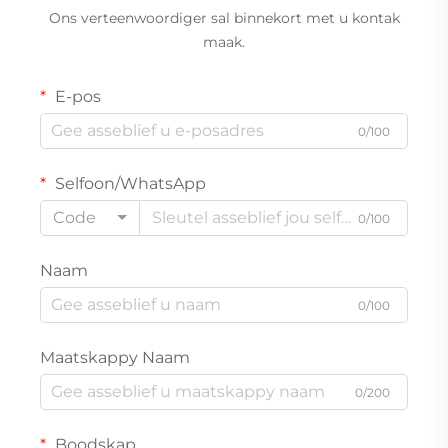
Ons verteenwoordiger sal binnekort met u kontak
maak.
E-pos
0/100
Selfoon/WhatsApp
Code
0/100
Naam
0/100
Maatskappy Naam
0/200
Boodskap