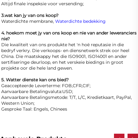
Altijd finale inspeksie voor versending;   
3.wat kan jy van ons koop? 
Waterdichte membrane, 
Waterdichte bedekking 
4. hoekom moet jy van ons koop en nie van ander leweranciers 
nie? 
Die kwaliteit van ons produkte het 'n hoë reputasie in die 
bedryf verkry. Die verkoops- en diensnetwerk strek oor heel 
China. Die maatskappy het die ISO9001, ISO14001 en ander 
sertifiseringe deurloop, en het verskeie biedings in groot 
projekte oor die hele land gewen. 
5. Watter dienste kan ons bied?   
Geaccepteerde Leverterme: FOB,CFR,CIF; 
Aanvaarbare Betalingvaluta:USD; 
Aanvaarbare Betalingsmetode: T/T, L/C, Kredietkaart, PayPal, 
Western Union; 
Gesproke Taal: Engels, Chinees   