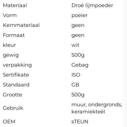
Materiaal
Droë lijmpoeder
Vorm
poeier
Kernmateriaal
geen
Formaat
geen
kleur
wit
gewig
500g
verpakking
Gebag
Sertifikate
ISO
Standaard
GB
Grootte
500g
muur, ondergronds,
Gebruik
keramiekteël
OEM
sTEUN