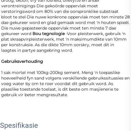
droog, skoon, vry van losheid, olievytte en ander 
verontreinigings·Die gekoörde oppervlak moet 
verstoringsword om 80% van die oorspronklike substraat 
bloot te stel·Die nuwe konkrone oppervlak moet ten minste 28 
dae gekureer word en glad gemaak word met 'n houten spieël. 
Die nuwe gepasteerde oppervlak moet ten minste 7 dae 
gekureer word 
Bou tegnologie 
·Voor pleisterwerk, gebruik 'n 
plat skraapvirpleisterwerk, met 'n maksimumdikte van 10mm 
per konstruksie. As die dikte 10mm oorskry, moet dit in 
laagtes in partye aangebring word. 
Gebruiksverhouding 
1 sak mortel met 100kg-200kg sement. Meng 'n toepaslike 
hoeveelheid fyn sand volgens verskillende gebruikssituasies en 
voeg water by om te roer voordat dit gebruik word. As 
plaaslike toestande toelaat, is dit beste om masjienerie te 
gebruik vir beter mengresultate. 
Spesifikasie