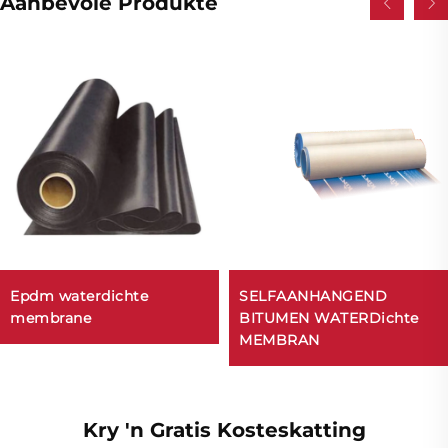
Aanbevole Produkte
Epdm waterdichte
SELFAANHANGEND
membrane
BITUMEN WATERDichte
MEMBRAN
Kry 'n Gratis Kosteskatting