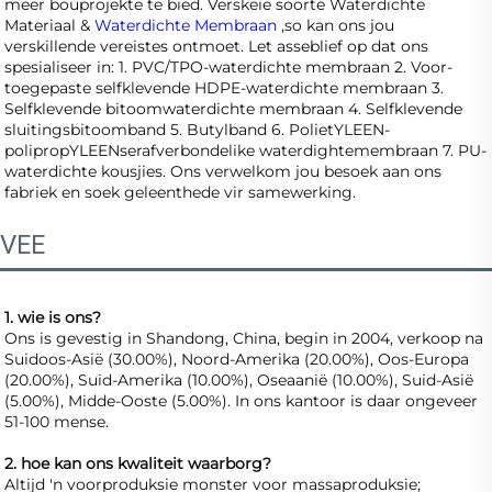
meer bouprojekte te bied. Verskeie soorte Waterdichte 
Materiaal & 
Waterdichte Membraan 
,so kan ons jou 
verskillende vereistes ontmoet. Let asseblief op dat ons 
spesialiseer in: 1. PVC/TPO-waterdichte membraan 2. Voor-
toegepaste selfklevende HDPE-waterdichte membraan 3. 
Selfklevende bitoomwaterdichte membraan 4. Selfklevende 
sluitingsbitoomband 5. Butylband 6. PolietYLEEN-
polipropYLEENserafverbondelike waterdightemembraan 7. PU-
waterdichte kousjies. Ons verwelkom jou besoek aan ons 
fabriek en soek geleenthede vir samewerking. 
VEE
1. wie is ons? 
Ons is gevestig in Shandong, China, begin in 2004, verkoop na 
Suidoos-Asië (30.00%), Noord-Amerika (20.00%), Oos-Europa 
(20.00%), Suid-Amerika (10.00%), Oseaanië (10.00%), Suid-Asië 
(5.00%), Midde-Ooste (5.00%). In ons kantoor is daar ongeveer 
51-100 mense. 
2. hoe kan ons kwaliteit waarborg? 
Altijd 'n voorproduksie monster voor massaproduksie;   