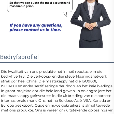
Bedryfsprofiel
Die kwaliteit van ons produkte het 'n hoë reputasie in die 
bedryf verkry. Die verkoops- en diensteverklaaringsnetwerk 
strek oor heel China. Die maatskappy het die ISO9001, 
ISO14001 en ander sertifiseringe deurloop, en het baie biedings 
in groot projekte oor die hele land gewen. In onlangse jare het 
die maatskappy geïnvesteer in die uitbreiding van die oorsese 
internasionale mark. Ons het na Suidoos-Asië, VSA, Kanada en 
Europa geëksport. Oude en nuwe gebruikers is almal tevrede 
met ons produkte. Ons is vereer om uitstekende oplossings vir 