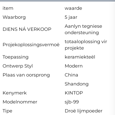
item
waarde
Waarborg
5 jaar
Aanlyn tegniese
DIENS NÁ VERKOOP
ondersteuning
totaaloplossing vir
Projekoplossingsvermoë
projekte
Toepassing
keramiekteël
Ontwerp Styl
Modern
Plaas van oorsprong
China
Shandong
Kenymerk
KINTOP
Modelnommer
sjb-99
Tipe
Droë lijmpoeder