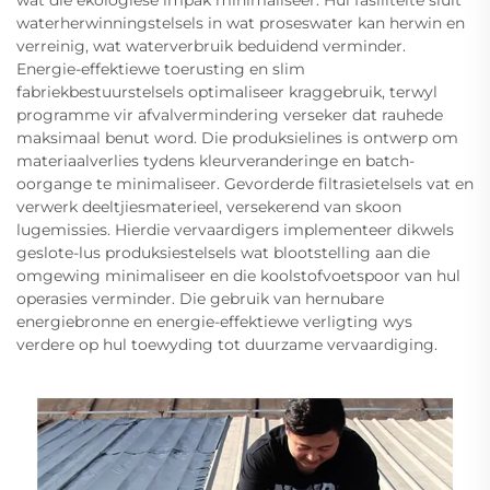
wat die ekologiese impak minimaliseer. Hul fasiliteite sluit
waterherwinningstelsels in wat proseswater kan herwin en
verreinig, wat waterverbruik beduidend verminder.
Energie-effektiewe toerusting en slim
fabriekbestuurstelsels optimaliseer kraggebruik, terwyl
programme vir afvalvermindering verseker dat rauhede
maksimaal benut word. Die produksielines is ontwerp om
materiaalverlies tydens kleurveranderinge en batch-
oorgange te minimaliseer. Gevorderde filtrasietelsels vat en
verwerk deeltjiesmaterieel, versekerend van skoon
lugemissies. Hierdie vervaardigers implementeer dikwels
geslote-lus produksiestelsels wat blootstelling aan die
omgewing minimaliseer en die koolstofvoetspoor van hul
operasies verminder. Die gebruik van hernubare
energiebronne en energie-effektiewe verligting wys
verdere op hul toewyding tot duurzame vervaardiging.