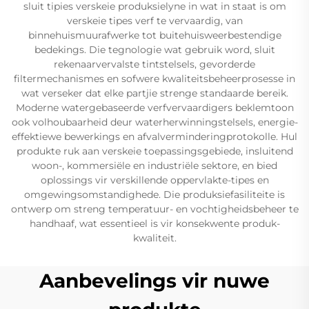
sluit tipies verskeie produksielyne in wat in staat is om
verskeie tipes verf te vervaardig, van
binnehuismuurafwerke tot buitehuisweerbestendige
bedekings. Die tegnologie wat gebruik word, sluit
rekenaarvervalste tintstelsels, gevorderde
filtermechanismes en sofwere kwaliteitsbeheerprosesse in
wat verseker dat elke partjie strenge standaarde bereik.
Moderne watergebaseerde verfvervaardigers beklemtoon
ook volhoubaarheid deur waterherwinningstelsels, energie-
effektiewe bewerkings en afvalverminderingprotokolle. Hul
produkte ruk aan verskeie toepassingsgebiede, insluitend
woon-, kommersiële en industriële sektore, en bied
oplossings vir verskillende oppervlakte-tipes en
omgewingsomstandighede. Die produksiefasiliteite is
ontwerp om streng temperatuur- en vochtigheidsbeheer te
handhaaf, wat essentieel is vir konsekwente produk-
kwaliteit.
Aanbevelings vir nuwe