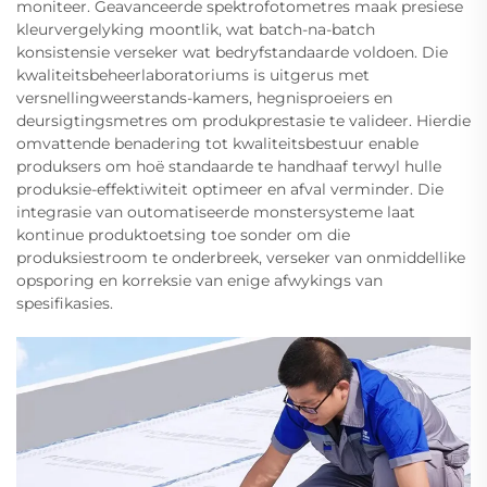
moniteer. Geavanceerde spektrofotometres maak presiese
kleurvergelyking moontlik, wat batch-na-batch
konsistensie verseker wat bedryfstandaarde voldoen. Die
kwaliteitsbeheerlaboratoriums is uitgerus met
versnellingweerstands-kamers, hegnisproeiers en
deursigtingsmetres om produkprestasie te valideer. Hierdie
omvattende benadering tot kwaliteitsbestuur enable
produksers om hoë standaarde te handhaaf terwyl hulle
produksie-effektiwiteit optimeer en afval verminder. Die
integrasie van outomatiseerde monstersysteme laat
kontinue produktoetsing toe sonder om die
produksiestroom te onderbreek, verseker van onmiddellike
opsporing en korreksie van enige afwykings van
spesifikasies.