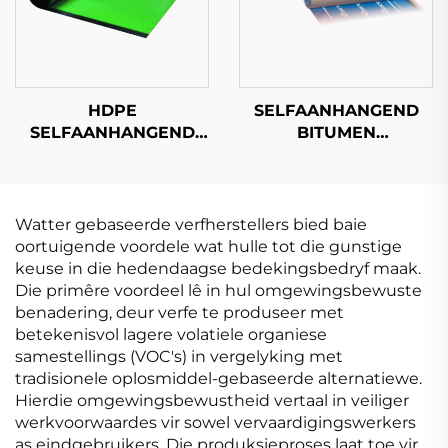
HDPE
SELFAANHANGEND
SELFAANHANGEND
BITUMEN
BITUMEN
WATERDichte
WATERDichte
MEMBRAN
MEMBRAN
Watter gebaseerde verfherstellers bied baie
oortuigende voordele wat hulle tot die gunstige
keuse in die hedendaagse bedekingsbedryf maak.
Die primêre voordeel lê in hul omgewingsbewuste
benadering, deur verfe te produseer met
betekenisvol lagere volatiele organiese
samestellings (VOC's) in vergelyking met
tradisionele oplosmiddel-gebaseerde alternatiewe.
Hierdie omgewingsbewustheid vertaal in veiliger
werkvoorwaardes vir sowel vervaardigingswerkers
as eindgebruikers. Die produksieproses laat toe vir