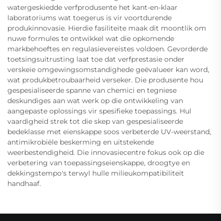
watergeskiedde verfprodusente het kant-en-klaar
laboratoriums wat toegerus is vir voortdurende
produkinnovasie. Hierdie fasiliteite maak dit moontlik om
nuwe formules te ontwikkel wat die opkomende
markbehoeftes en regulasievereistes voldoen. Gevorderde
toetsingsuitrusting laat toe dat verfprestasie onder
verskeie omgewingsomstandighede geëvalueer kan word,
wat produkbetroubaarheid verseker. Die produsente hou
gespesialiseerde spanne van chemici en tegniese
deskundiges aan wat werk op die ontwikkeling van
aangepaste oplossings vir spesifieke toepassings. Hul
vaardigheid strek tot die skep van gespesialiseerde
bedeklasse met eienskappe soos verbeterde UV-weerstand,
antimikrobiële beskerming en uitstekende
weerbestendigheid. Die innovasiecentre fokus ook op die
verbetering van toepassingseienskappe, droogtye en
dekkingstempo's terwyl hulle milieukompatibiliteit
handhaaf.