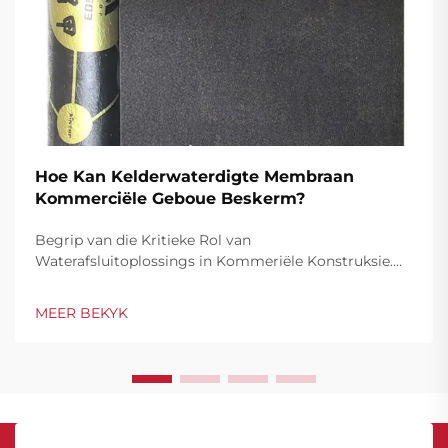
Hoe Kan Kelderwaterdigte Membraan
Kommerciële Geboue Beskerm?
Begrip van die Kritieke Rol van
Waterafsluitoplossings in Kommeriële Konstruksie.
Kommeriële geboue verteenwoordig beduidende
beleggings wat stewige beskerming teen waterskade
MEER BEKYK
benodig, veral in hul ondergrondse strukture.
Kelderw...