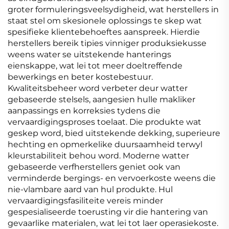
groter formuleringsveelsydigheid, wat herstellers in
staat stel om skesionele oplossings te skep wat
spesifieke klientebehoeftes aanspreek. Hierdie
herstellers bereik tipies vinniger produksiekusse
weens water se uitstekende hanterings
eienskappe, wat lei tot meer doeltreffende
bewerkings en beter kostebestuur.
Kwaliteitsbeheer word verbeter deur watter
gebaseerde stelsels, aangesien hulle makliker
aanpassings en korreksies tydens die
vervaardigingsproses toelaat. Die produkte wat
geskep word, bied uitstekende dekking, superieure
hechting en opmerkelike duursaamheid terwyl
kleurstabiliteit behou word. Moderne watter
gebaseerde verfherstellers geniet ook van
verminderde bergings- en vervoerkoste weens die
nie-vlambare aard van hul produkte. Hul
vervaardigingsfasiliteite vereis minder
gespesialiseerde toerusting vir die hantering van
gevaarlike materialen, wat lei tot laer operasiekoste.